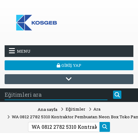
Ana içeriğe git
MENU
GIRIŞ YAP
Eğitimler
Ara
Ana sayfa
WA 0812 2782 5310 Kontraktor Pembuatan Neon Box Toko Panc
Eğitimleri ara
EĞITIMLERI AR